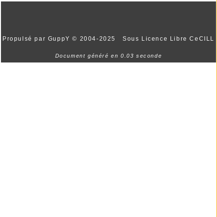
Propulsé par GuppY
© 2004-2025
Sous Licence Libre CeCILL
Document généré en 0.03 seconde